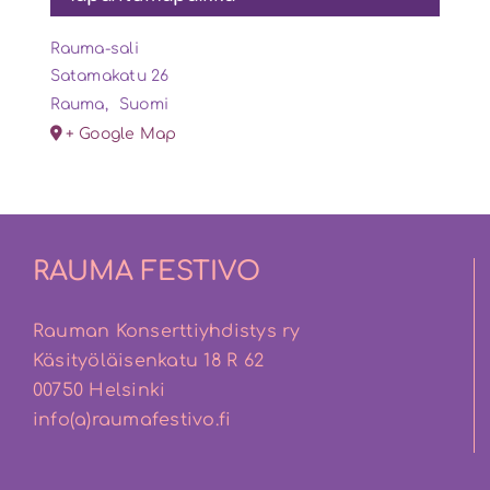
Rauma-sali
Satamakatu 26
Rauma
,
Suomi
+ Google Map
RAUMA FESTIVO
Rauman Konserttiyhdistys ry
Käsityöläisenkatu 18 R 62
00750 Helsinki
info(a)raumafestivo.fi