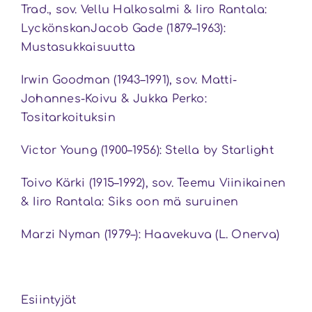
Trad., sov. Vellu Halkosalmi & Iiro Rantala:
LyckönskanJacob Gade (1879–1963):
Mustasukkaisuutta
Irwin Goodman (1943–1991), sov. Matti-
Johannes-Koivu & Jukka Perko:
Tositarkoituksin
Victor Young (1900–1956): Stella by Starlight
Toivo Kärki (1915–1992), sov. Teemu Viinikainen
& Iiro Rantala: Siks oon mä suruinen
Marzi Nyman (1979–): Haavekuva (L. Onerva)
Esiintyjät