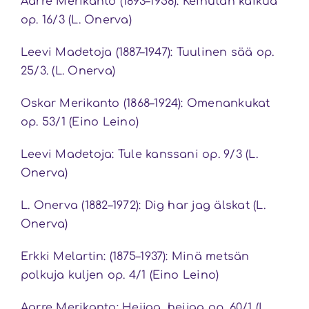
Aarre Merikanto (1893–1958): Keinutan kaikua
op. 16/3 (L. Onerva)
Leevi Madetoja (1887–1947): Tuulinen sää op.
25/3. (L. Onerva)
Oskar Merikanto (1868–1924): Omenankukat
op. 53/1 (Eino Leino)
Leevi Madetoja: Tule kanssani op. 9/3 (L.
Onerva)
L. Onerva (1882–1972): Dig har jag älskat (L.
Onerva)
Erkki Melartin: (1875–1937): Minä metsän
polkuja kuljen op. 4/1 (Eino Leino)
Aarre Merikanto: Heijaa, heijaa op. 60/1 (L.