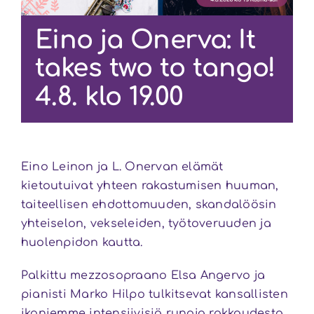
Eino ja Onerva: It
takes two to tango!
4.8. klo 19.00
Eino Leinon ja L. Onervan elämät
kietoutuivat yhteen rakastumisen huuman,
taiteellisen ehdottomuuden, skandalöösin
yhteiselon, vekseleiden, työtoveruuden ja
huolenpidon kautta.
Palkittu mezzosopraano Elsa Angervo ja
pianisti Marko Hilpo tulkitsevat kansallisten
ikoniemme intensiivisiä runoja rakkaudesta,