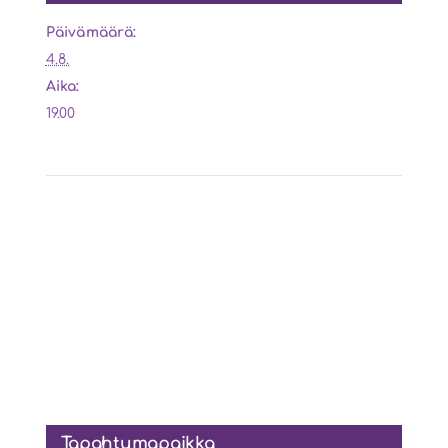
Päivämäärä:
4.8.
Aika:
19.00
Tapahtumapaikka