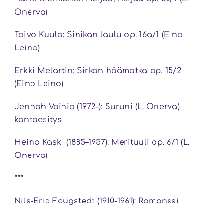
Onerva)
Toivo Kuula: Sinikan laulu op. 16a/1 (Eino
Leino)
Erkki Melartin: Sirkan häämatka op. 15/2
(Eino Leino)
Jennah Vainio (1972–): Suruni (L. Onerva)
kantaesitys
Heino Kaski (1885–1957): Merituuli op. 6/1 (L.
Onerva)
***
Nils-Eric Fougstedt (1910-1961): Romanssi