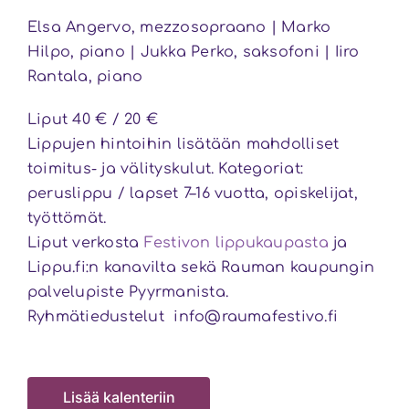
Elsa Angervo, mezzosopraano | Marko
Hilpo, piano | Jukka Perko, saksofoni | Iiro
Rantala, piano
Liput 40 € / 20 €
Lippujen hintoihin lisätään mahdolliset
toimitus- ja välityskulut. Kategoriat:
peruslippu / lapset 7–16 vuotta, opiskelijat,
työttömät.
Liput verkosta
Festivon lippukaupasta
ja
Lippu.fi:n kanavilta sekä Rauman kaupungin
palvelupiste Pyyrmanista.
Ryhmätiedustelut info@raumafestivo.fi
Lisää kalenteriin