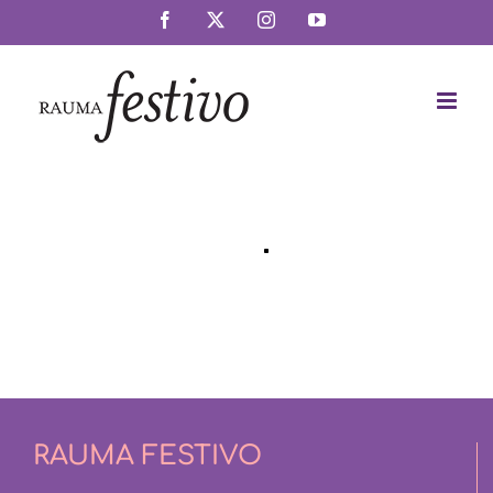
Skip
Facebook
X
Instagram
YouTube
to
content
RAUMA FESTIVO