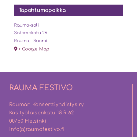
Tapahtumapaikka
Rauma-sali
Satamakatu 26
Rauma
,
Suomi
+ Google Map
RAUMA FESTIVO
Rauman Konserttiyhdistys ry
Käsityöläisenkatu 18 R 62
00750 Helsinki
info(a)raumafestivo.fi