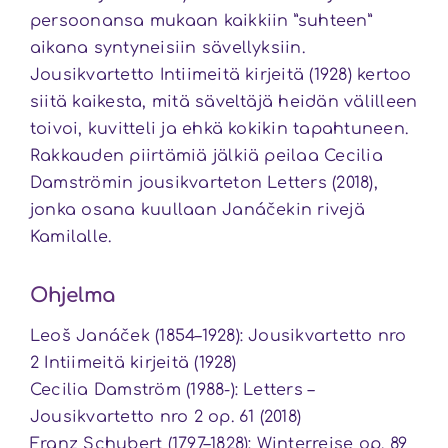
persoonansa mukaan kaikkiin ”suhteen”
aikana syntyneisiin sävellyksiin.
Jousikvartetto Intiimeitä kirjeitä (1928) kertoo
siitä kaikesta, mitä säveltäjä heidän välilleen
toivoi, kuvitteli ja ehkä kokikin tapahtuneen.
Rakkauden piirtämiä jälkiä peilaa Cecilia
Damströmin jousikvarteton Letters (2018),
jonka osana kuullaan Janáčekin rivejä
Kamilalle.
Ohjelma
Leoš Janáček (1854–1928): Jousikvartetto nro
2 Intiimeitä kirjeitä (1928)
Cecilia Damström (1988-): Letters –
Jousikvartetto nro 2 op. 61 (2018)
Franz Schubert (1797–1828): Winterreise op. 89