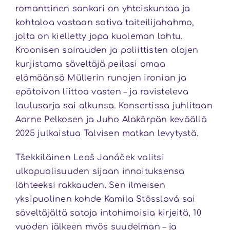
romanttinen sankari on yhteiskuntaa ja
kohtaloa vastaan sotiva taiteilijahahmo,
jolta on kielletty jopa kuoleman lohtu.
Kroonisen sairauden ja poliittisten olojen
kurjistama säveltäjä peilasi omaa
elämäänsä Müllerin runojen ironian ja
epätoivon liittoa vasten – ja ravisteleva
laulusarja sai alkunsa. Konsertissa juhlitaan
Aarne Pelkosen ja Juho Alakärpän keväällä
2025 julkaistua Talvisen matkan levytystä.
Tšekkiläinen Leoš Janáček valitsi
ulkopuolisuuden sijaan innoituksensa
lähteeksi rakkauden. Sen ilmeisen
yksipuolinen kohde Kamila Stösslová sai
säveltäjältä satoja intohimoisia kirjeitä, 10
vuoden jälkeen myös suudelman – ja