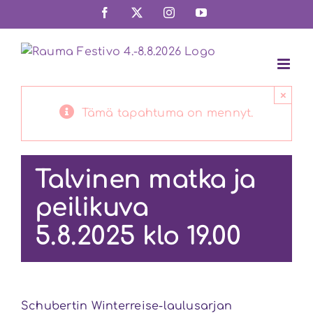
Skip
Facebook
X
Instagram
YouTube
to
content
×
Tämä tapahtuma on mennyt.
Talvinen matka ja
peilikuva
5.8.2025 klo 19.00
Schubertin Winterreise-laulusarjan