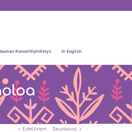
Rauman Konserttiyhdistys
In English
äoloa
Edellinen
Seuraava