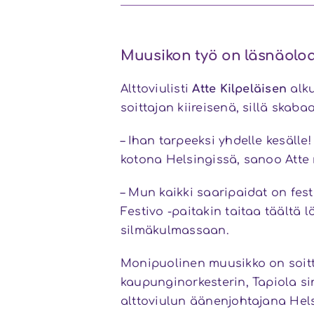
Muusikon työ on läsnäolo
Alttoviulisti
Atte Kilpeläisen
alku
soittajan kiireisenä, sillä skab
– Ihan tarpeeksi yhdelle kesälle
kotona Helsingissä, sanoo Atte 
– Mun kaikki saaripaidat on fes
Festivo -paitakin taitaa täältä 
silmäkulmassaan.
Monipuolinen muusikko on soitt
kaupunginorkesterin, Tapiola si
alttoviulun äänenjohtajana Hel