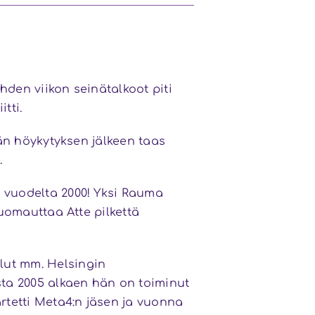
den viikon seinätalkoot piti
tti.
tän höykytyksen jälkeen taas
.
a vuodelta 2000! Yksi Rauma
huomauttaa Atte pilkettä
lut mm. Helsingin
sta 2005 alkaen hän on toiminut
rtetti Meta4:n jäsen ja vuonna