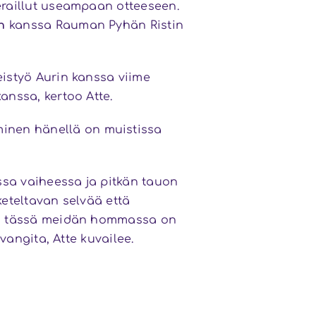
ieraillut useampaan otteeseen.
n
kanssa Rauman Pyhän Ristin
eistyö Aurin kanssa viime
anssa, kertoo Atte.
inen hänellä on muistissa
essa vaiheessa ja pitkän tauon
keteltavan selvää että
hän tässä meidän hommassa on
 vangita, Atte kuvailee.