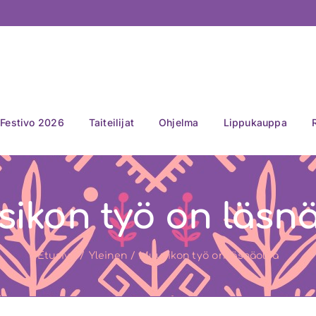
Festivo 2026
Taiteilijat
Ohjelma
Lippukauppa
ikon työ on läsn
Etusivu
Yleinen
Muusikon työ on läsnäoloa