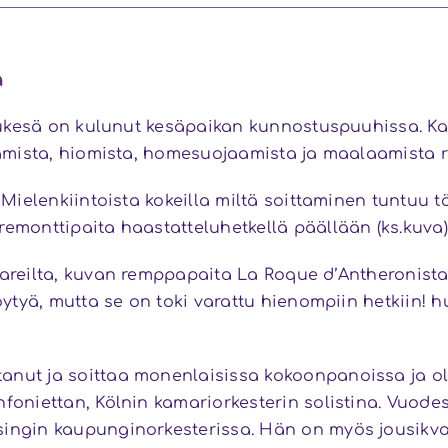
a
kesä on kulunut kesäpaikan kunnostuspuuhissa. Kah
aamista, hiomista, homesuojaamista ja maalaamista rii
! Mielenkiintoista kokeilla miltä soittaminen tuntuu 
remonttipaita haastatteluhetkellä päällään (ks.kuva)
tareilta, kuvan remppapaita La Roque d’Antheronist
löytyä, mutta se on toki varattu hienompiin hetkiin! 
anut ja soittaa monenlaisissa kokoonpanoissa ja ol
nfoniettan, Kölnin kamariorkesterin solistina. Vuode
singin kaupunginorkesterissa. Hän on myös jousikva