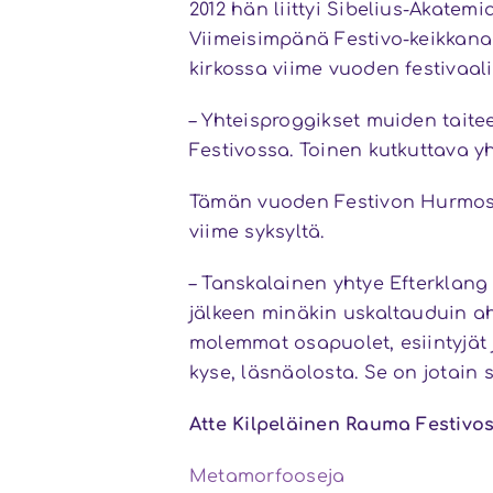
2012 hän liittyi Sibelius-Akate
Viimeisimpänä Festivo-keikkana
kirkossa viime vuoden festivaalil
– Yhteisproggikset muiden taite
Festivossa. Toinen kutkuttava y
Tämän vuoden Festivon Hurmos!
viime syksyltä.
– Tanskalainen yhtye Efterklang 
jälkeen minäkin uskaltauduin aht
molemmat osapuolet, esiintyjät
kyse, läsnäolosta. Se on jotain s
Atte Kilpeläinen Rauma Festivos
Metamorfooseja