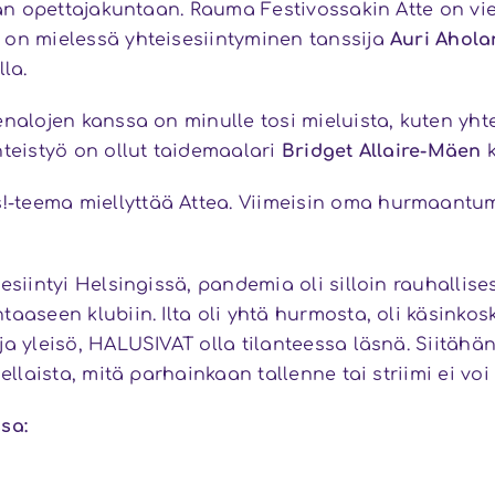
mian opettajakuntaan. Rauma Festivossakin Atte on v
 on mielessä yhteisesiintyminen tanssija
Auri Ahola
la.
enalojen kanssa on minulle tosi mieluista, kuten yht
hteistyö on ollut taidemaalari
Bridget Allaire-Mäen
k
-teema miellyttää Attea. Viimeisin oma hurmaantum
esiintyi Helsingissä, pandemia oli silloin rauhallis
aaseen klubiin. Ilta oli yhtä hurmosta, oli käsinkos
 ja yleisö, HALUSIVAT olla tilanteessa läsnä. Siitä
ellaista, mitä parhainkaan tallenne tai striimi ei voi
sa: