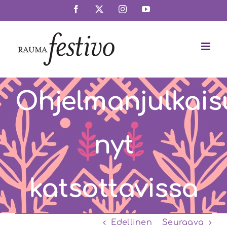
Skip
Facebook
X
Instagram
YouTube
to
content
Ohjelmanjulkais
nyt
katsottavissa
Edellinen
Seuraava