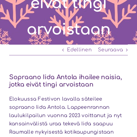
eivät tingi
arvoistaan
Edellinen
Seuraava
Sopraano Iida Antola ihailee naisia,
jotka eivät tingi arvoistaan
Elokuussa Festivon lavalla säteilee
sopraano Iida Antola. Lappeenrannan
laulukilpailun vuonna 2023 voittanut ja nyt
kansainvälistä uraa tekevä Iida saapuu
Raumalle nykyisestä kotikaupungistaan