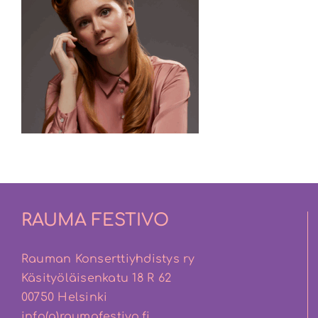
RAUMA FESTIVO
Rauman Konserttiyhdistys ry
Käsityöläisenkatu 18 R 62
00750 Helsinki
info(a)raumafestivo.fi