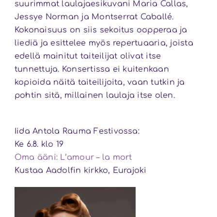
suurimmat laulajaesikuvani
Maria Callas
,
Jessye Norman
ja
Montserrat Caballé
.
Kokonaisuus on siis sekoitus oopperaa ja
liediä ja esittelee myös repertuaaria, joista
edellä mainitut taiteilijat olivat itse
tunnettuja. Konsertissa ei kuitenkaan
kopioida näitä taiteilijoita, vaan tutkin ja
pohtin sitä, millainen laulaja itse olen.
Iida Antola Rauma Festivossa:
Ke 6.8. klo 19
Oma ääni: L’amour – la mort
Kustaa Aadolfin kirkko, Eurajoki