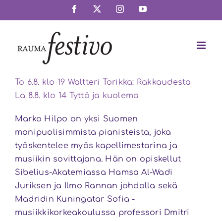
Skip
Facebook
X
Instagram
YouTube
to
content
To 6.8. klo 19 Waltteri Torikka: Rakkaudesta
La 8.8. klo 14 Tyttö ja kuolema
Marko Hilpo on yksi Suomen
monipuolisimmista pianisteista, joka
työskentelee myös kapellimestarina ja
musiikin sovittajana. Hän on opiskellut
Sibelius-Akatemiassa Hamsa Al-Wadi
Juriksen ja Ilmo Rannan johdolla sekä
Madridin Kuningatar Sofia -
musiikkikorkeakoulussa professori Dmitri