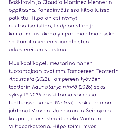
Baškirovin ja Claudio Martinez Mehnerin
oppilaana. Kansainvälisissä kilpailuissa
palkittu Hilpo on esiintynyt
resitaalisolistina, liedpianistina ja
kamarimuusikkona ympäri maailmaa sekä
soittanut useiden suomalaisten
orkestereiden solistina.
Musikaalikapellimestarina hänen
tuotantojaan ovat mm. Tampereen Teatterin
Anastasia
(2022), Tampereen työväen
teatterin
Kaunotar ja hirviö
(2025) sekä
syksyllä 2026 ensi-iltansa samassa
teatterissa saava
Wicked
. Lisäksi hän on
johtanut Vaasan, Joensuun ja Seinäjoen
kaupunginorkestereita sekä Vantaan
Viihdeorkesteria. Hilpo toimii myös