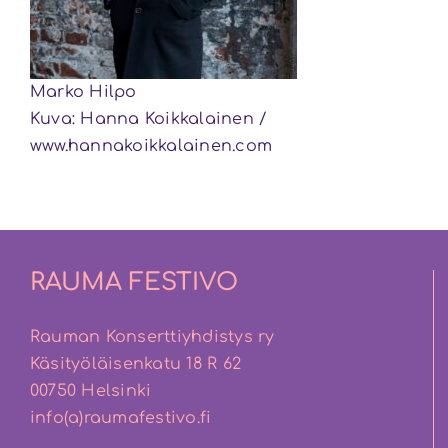
Marko Hilpo
Kuva: Hanna Koikkalainen /
www.hannakoikkalainen.com
RAUMA FESTIVO
Rauman Konserttiyhdistys ry
Käsityöläisenkatu 18 R 62
00750 Helsinki
info(a)raumafestivo.fi