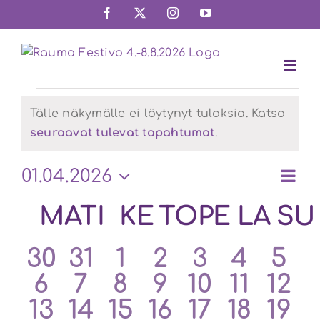
Skip
Facebook
X
Instagram
YouTube
to
content
Tapahtumat
Tälle näkymälle ei löytynyt tuloksia. Katso
Notice
seuraavat tulevat tapahtumat
.
T
01.04.2026
Nä
Kuuka
Valitse
Vi
Kalenteri
MA
TI
MAANANTAI
TIISTAI
KE
KESKIVIIKKO
TO
TORSTAI
PE
PERJA
LA
LAU
SU
päivä.
nav
Na
/
0
0
0
0
0
0
0
30
31
1
2
3
4
5
Tapahtumat
0
0
0
0
0
0
0
6
7
8
9
10
11
12
tapahtumat
tapahtumat
tapahtumat
tapahtumat
tapahtum
tapah
tap
0
0
0
0
0
0
0
13
14
15
16
17
18
19
tapahtumat
tapahtumat
tapahtumat
tapahtumat
tapahtum
tapah
tap