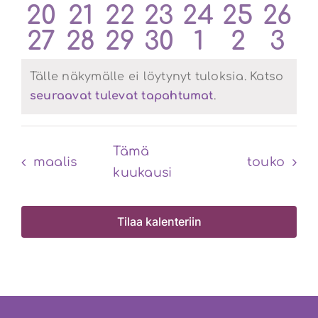
0
0
0
0
0
0
0
20
21
22
23
24
25
26
tapahtumat
tapahtumat
tapahtumat
tapahtumat
tapahtum
tapaht
tap
0
0
0
0
0
0
0
27
28
29
30
1
2
3
tapahtumat
tapahtumat
tapahtumat
tapahtumat
tapahtum
tapaht
tap
tapahtumat
tapahtumat
tapahtumat
tapahtumat
tapahtum
tapah
tap
Tälle näkymälle ei löytynyt tuloksia. Katso
Notice
seuraavat tulevat tapahtumat
.
Tämä
maalis
touko
kuukausi
Tilaa kalenteriin