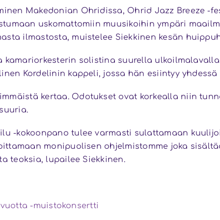
minen Makedonian Ohridissa, Ohrid Jazz Breeze -fest
utustumaan uskomattomiin muusikoihin ympäri maail
asta ilmastosta, muistelee Siekkinen kesän huippu
 kamariorkesterin solistina suurella ulkoilmalavall
inen Kordelinin kappeli, jossa hän esiintyy yhdessä 
mmäistä kertaa. Odotukset ovat korkealla niin tunn
suuria.
uilu -kokoonpano tulee varmasti sulattamaan kuuli
 soittamaan monipuolisen ohjelmistomme joka sisält
a teoksia, lupailee Siekkinen.
 vuotta -muistokonsertti