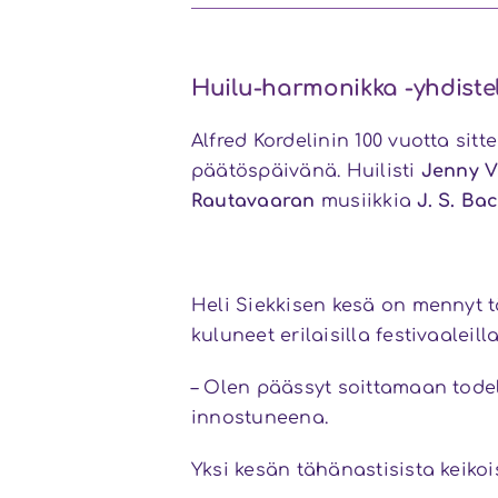
Huilu-harmonikka -yhdiste
Alfred Kordelinin 100 vuotta sit
päätöspäivänä. Huilisti
Jenny V
Rautavaaran
musiikkia
J. S. Ba
Heli Siekkisen kesä on mennyt 
kuluneet erilaisilla festivaaleil
– Olen päässyt soittamaan todel
innostuneena.
Yksi kesän tähänastisista keikoi