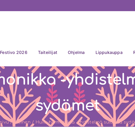
Festivo 2026
Taiteilijat
Ohjelma
Lippukauppa
onikka -yhdistel
sydämet
sivu
Yleinen
Huilu-harmonikka -yhdistelmä sulattaa syd