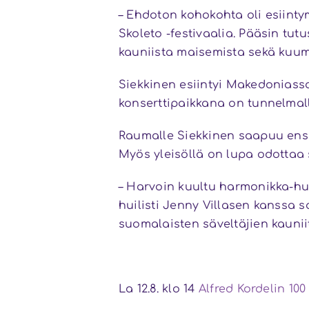
– Ehdoton kohokohta oli esiinty
Skoleto -festivaalia. Pääsin t
kauniista maisemista sekä kuum
Siekkinen esiintyi Makedoniassa
konserttipaikkana on tunnelmall
Raumalle Siekkinen saapuu ensi
Myös yleisöllä on lupa odottaa 
– Harvoin kuultu harmonikka-h
huilisti Jenny Villasen kanssa
suomalaisten säveltäjien kauniit
La 12.8. klo 14
Alfred Kordelin 100