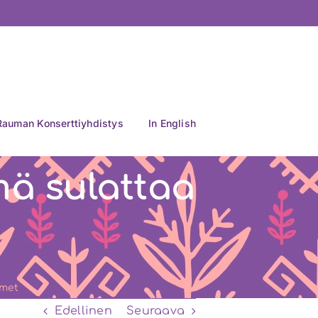
Rauman Konserttiyhdistys
In English
mä sulattaa
ämet
Edellinen
Seuraava