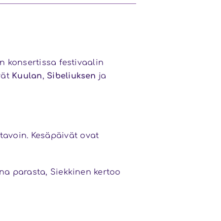
n konsertissa festivaalin
vät
Kuulan
,
Sibeliuksen
ja
avoin. Kesäpäivät ovat
ina parasta, Siekkinen kertoo