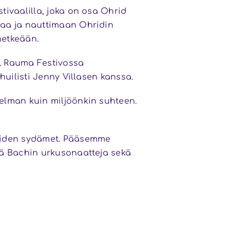
ivaalilla, joka on osa Ohrid
maa ja nauttimaan Ohridin
hetkeään.
a. Rauma Festivossa
huilisti Jenny Villasen kanssa.
elman kuin miljöönkin suhteen.
joiden sydämet. Pääsemme
ää Bachin urkusonaatteja sekä