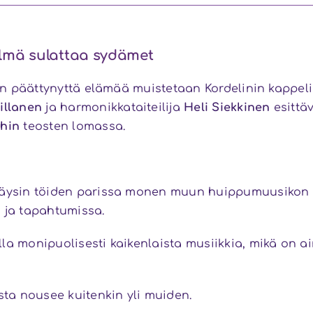
lmä sulattaa sydämet
ten päättynyttä elämää muistetaan Kordelinin kappeli
illanen
ja harmonikkataiteilija
Heli Siekkinen
esittä
chin
teosten lomassa.
täysin töiden parissa monen muun huippumuusikon t
la ja tapahtumissa.
la monipuolisesti kaikenlaista musiikkia, mikä on a
sta nousee kuitenkin yli muiden.