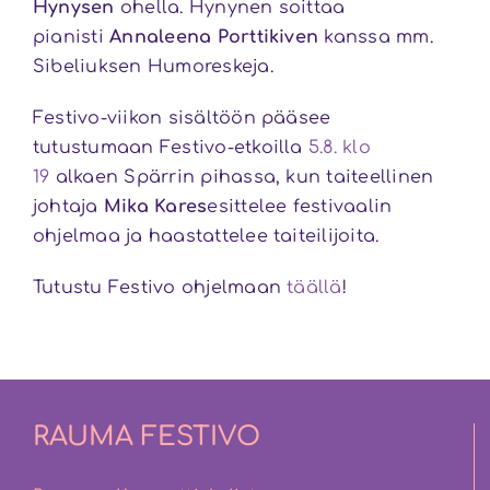
Hynysen
ohella. Hynynen soittaa
pianisti
Annaleena Porttikiven
kanssa mm.
Sibeliuksen Humoreskeja.
Festivo-viikon sisältöön pääsee
tutustumaan Festivo-etkoilla
5.8. klo
19
alkaen Spärrin pihassa, kun taiteellinen
johtaja
Mika Kares
esittelee festivaalin
ohjelmaa ja haastattelee taiteilijoita.
Tutustu Festivo ohjelmaan
täällä
!
RAUMA FESTIVO