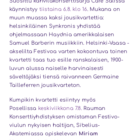
Suosittu kahvilakonserttisarja Café Salissa
käynnistyy
tiistaina 6.8. klo 16
. Mukana on
muun muassa kaksi jousikvartettia:
helsinkiläinen Synkronis yhdistää
ohjelmassaan Haydnia amerikkalaisen
Samuel Barberin musiikkiin. Helsinki-Vaasa -
akselilta Festivoa varten kokoontuva toinen
kvartetti taas tuo esille ranskalaisen, 1900-
luvun alussa naiselle harvinaisesti
säveltäjäksi tiensä raivanneen Germaine
Tailleferren jousikvarteton.
Kumpikin kvartetti esiintyy myös
Posellissa
keskiviikkona 7.8.
Rauman
Konserttiyhdistyksen omistaman Festivo-
viulun nykyisen haltijan, Sibelius-
Akatemiassa opiskelevan
Miriam