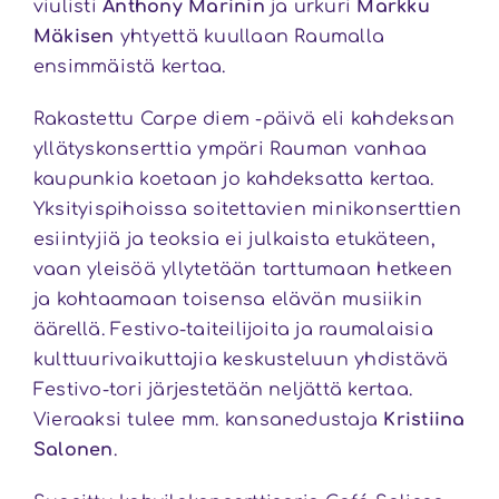
viulisti
Anthony Marinin
ja urkuri
Markku
Mäkisen
yhtyettä kuullaan Raumalla
ensimmäistä kertaa.
Rakastettu Carpe diem -päivä eli kahdeksan
yllätyskonserttia ympäri Rauman vanhaa
kaupunkia koetaan jo kahdeksatta kertaa.
Yksityispihoissa soitettavien minikonserttien
esiintyjiä ja teoksia ei julkaista etukäteen,
vaan yleisöä yllytetään tarttumaan hetkeen
ja kohtaamaan toisensa elävän musiikin
äärellä. Festivo-taiteilijoita ja raumalaisia
kulttuurivaikuttajia keskusteluun yhdistävä
Festivo-tori järjestetään neljättä kertaa.
Vieraaksi tulee mm. kansanedustaja
Kristiina
Salonen
.