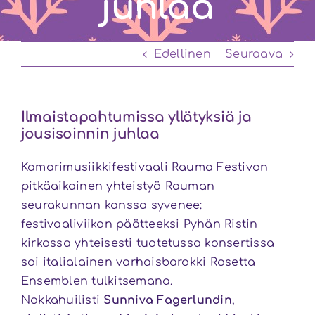
juhlaa
Edellinen
Seuraava
Ilmaistapahtumissa yllätyksiä ja
jousisoinnin juhlaa
Kamarimusiikkifestivaali Rauma Festivon
pitkäaikainen yhteistyö Rauman
seurakunnan kanssa syvenee:
festivaaliviikon päätteeksi Pyhän Ristin
kirkossa yhteisesti tuotetussa konsertissa
soi italialainen varhaisbarokki Rosetta
Ensemblen tulkitsemana.
Nokkahuilisti
Sunniva Fagerlundin
,