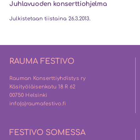
Juhlavuoden konserttiohjelma
Julkistetaan tiistaina 26.3.2013.
RAUMA FESTIVO
Rauman Konserttiyhdistys ry
Käsityöläisenkatu 18 R 62
00750 Helsinki
info(a)raumafestivo.fi
FESTIVO SOMESSA