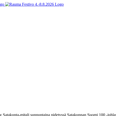
 Satakunta-mitali sunnuntaina pidetyssä Satakunnan Suomi 100 -juhla