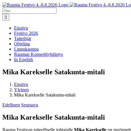
Skip
Facebook
X
Instagram
YouTube
to
Etsi
content
...
Etusivu
Festivo 2026
Taiteilijat
Ohjelma
Lippukauppa
Rauman Konserttiyhdistys
In English
Mika Karekselle Satakunta-mitali
Etusivu
Yleinen
Mika Karekselle Satakunta-mitali
Edellinen
Seuraava
Mika Karekselle Satakunta-mitali
Rauma Festivon taiteelliselle johtajalle
Mika Karekselle
on myönnetty