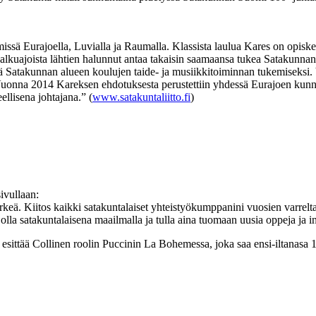
ssä Eurajoella, Luvialla ja Raumalla. Klassista laulua Kares on opiske
 alkuajoista lähtien halunnut antaa takaisin saamaansa tukea Satakunnan
ä Satakunnan alueen koulujen taide- ja musiikkitoiminnan tukemiseksi. 
nä. Vuonna 2014 Kareksen ehdotuksesta perustettiin yhdessä Eurajoen kunn
llisena johtajana.” (
www.satakuntaliitto.fi
)
ivullaan:
ärkeä. Kiitos kaikki satakuntalaiset yhteistyökumppanini vuosien varrelta
olla satakuntalaisena maailmalla ja tulla aina tuomaan uusia oppeja ja in
esittää Collinen roolin Puccinin La Bohemessa, joka saa ensi-iltanasa 