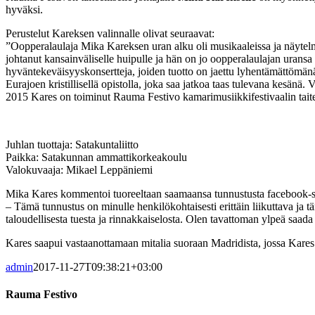
hyväksi.
Perustelut Kareksen valinnalle olivat seuraavat:
”Oopperalaulaja Mika Kareksen uran alku oli musikaaleissa ja näytelmi
johtanut kansainväliselle huipulle ja hän on jo oopperalaulajan uransa
hyväntekeväisyyskonsertteja, joiden tuotto on jaettu lyhentämättömän
Eurajoen kristillisellä opistolla, joka saa jatkoa taas tulevana kesä
2015 Kares on toiminut Rauma Festivo kamarimusiikkifestivaalin taitee
Juhlan tuottaja: Satakuntaliitto
Paikka: Satakunnan ammattikorkeakoulu
Valokuvaaja: Mikael Leppäniemi
Mika Kares kommentoi tuoreeltaan saamaansa tunnustusta facebook-s
– Tämä tunnustus on minulle henkilökohtaisesti erittäin liikuttava ja t
taloudellisesta tuesta ja rinnakkaiselosta. Olen tavattoman ylpeä saada 
Kares saapui vastaanottamaan mitalia suoraan Madridista, jossa Kares 
admin
2017-11-27T09:38:21+03:00
Rauma Festivo