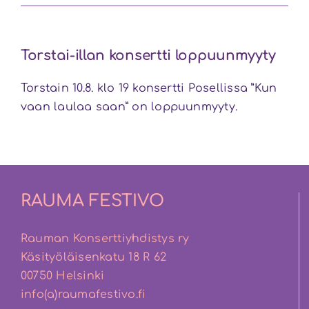
Torstai-illan konsertti loppuunmyyty
Torstain 10.8. klo 19 konsertti Posellissa ”Kun
vaan laulaa saan” on loppuunmyyty.
RAUMA FESTIVO
Rauman Konserttiyhdistys ry
Käsityöläisenkatu 18 R 62
00750 Helsinki
info(a)raumafestivo.fi