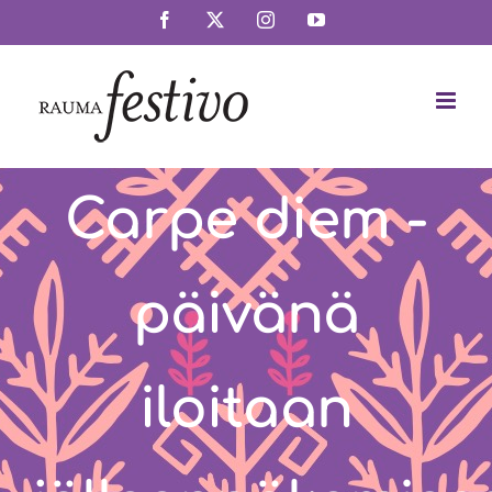
Skip
Facebook
X
Instagram
YouTube
to
content
Carpe diem -
päivänä
iloitaan