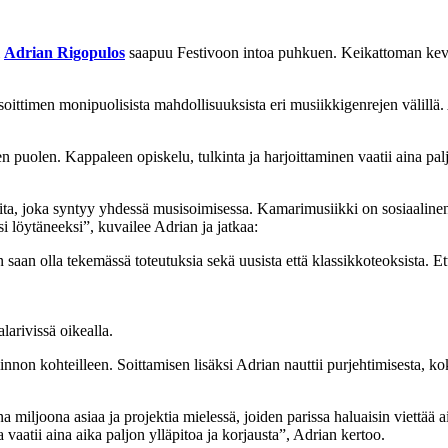
i
Adrian Rigopulos
saapuu Festivoon intoa puhkuen. Keikattoman kevää
ittimen monipuolisista mahdollisuuksista eri musiikkigenrejen välillä. A
isen puolen. Kappaleen opiskelu, tulkinta ja harjoittaminen vaatii aina p
ita, joka syntyy yhdessä musisoimisessa. Kamarimusiikki on sosiaalinen 
lisi löytäneeksi”, kuvailee Adrian ja jatkaa:
 saan olla tekemässä toteutuksia sekä uusista että klassikkoteoksista. 
arivissä oikealla.
nnon kohteilleen. Soittamisen lisäksi Adrian nauttii purjehtimisesta, k
a miljoona asiaa ja projektia mielessä, joiden parissa haluaisin viettää 
vaatii aina aika paljon ylläpitoa ja korjausta”, Adrian kertoo.