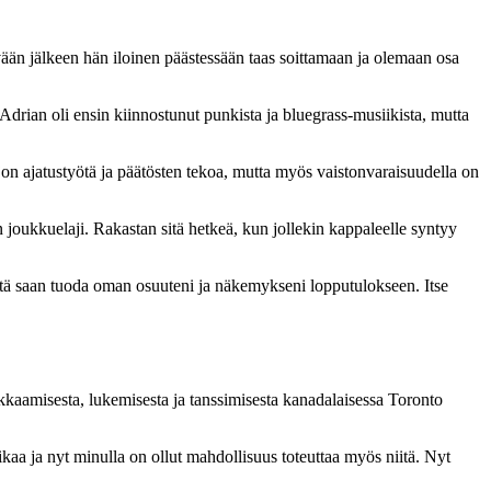
n jälkeen hän iloinen päästessään taas soittamaan ja olemaan osa
drian oli ensin kiinnostunut punkista ja bluegrass-musiikista, mutta
aljon ajatustyötä ja päätösten tekoa, mutta myös vaistonvaraisuudella on
joukkuelaji. Rakastan sitä hetkeä, kun jollekin kappaleelle syntyy
Että saan tuoda oman osuuteni ja näkemykseni lopputulokseen. Itse
okkaamisesta, lukemisesta ja tanssimisesta kanadalaisessa Toronto
aikaa ja nyt minulla on ollut mahdollisuus toteuttaa myös niitä. Nyt