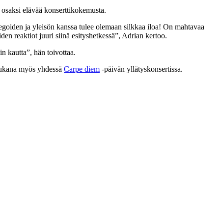
ä osaksi elävää konserttikokemusta.
legoiden ja yleisön kanssa tulee olemaan silkkaa iloa! On mahtavaa
iden reaktiot juuri siinä esityshetkessä”, Adrian kertoo.
in kautta”, hän toivottaa.
mukana myös yhdessä
Carpe diem
-päivän yllätyskonsertissa.