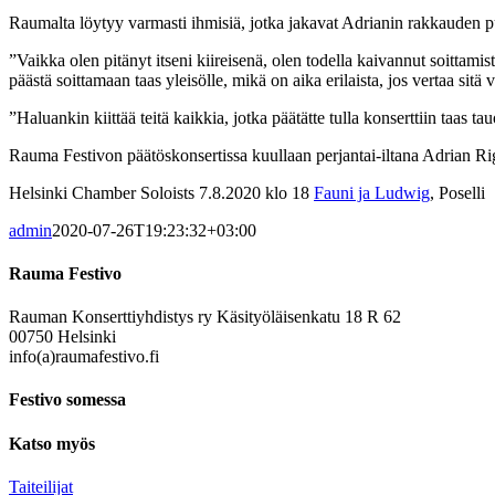
Raumalta löytyy varmasti ihmisiä, jotka jakavat Adrianin rakkauden pu
”Vaikka olen pitänyt itseni kiireisenä, olen todella kaivannut soitta
päästä soittamaan taas yleisölle, mikä on aika erilaista, jos vertaa sit
”Haluankin kiittää teitä kaikkia, jotka päätätte tulla konserttiin taas
Rauma Festivon päätöskonsertissa kuullaan perjantai-iltana Adrian Ri
Helsinki Chamber Soloists 7.8.2020 klo 18
Fauni ja Ludwig
, Poselli
admin
2020-07-26T19:23:32+03:00
Rauma Festivo
Rauman Konserttiyhdistys ry Käsityöläisenkatu 18 R 62
00750 Helsinki
info(a)raumafestivo.fi
Festivo somessa
Katso myös
Taiteilijat