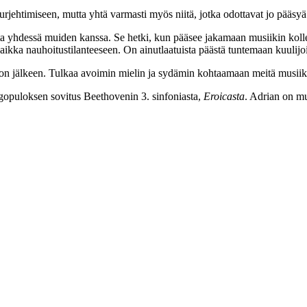
rjehtimiseen, mutta yhtä varmasti myös niitä, jotka odottavat jo pääsy
mista yhdessä muiden kanssa. Se hetki, kun pääsee jakamaan musiikin kol
ä vaikka nauhoitustilanteeseen. On ainutlaatuista päästä tuntemaan kuulijo
 tauon jälkeen. Tulkaa avoimin mielin ja sydämin kohtaamaan meitä musiik
gopuloksen sovitus Beethovenin 3. sinfoniasta,
Eroicasta
. Adrian on 