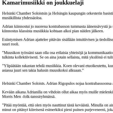
Kamarimusiikki on joukkuelaji
Helsinki Chamber Soloistsin ja Helsingin kaupungin orkesterin basist
musiikillista yhdessäoloa.
Adrian kiinnostui jo nuorena kontrabasson tummasta äänensävystä ja so
kiinnostus klassista musiikkia kohtaan alkoi pian näiden jälkeen.
Esiintymisen Adrian ajattelee pitävän sisällään intuitiivisen ja tiedoll
suuri rooli.
”Muusikon työssäni saan olla osa erilaisia yhteisöjä ja kommunikaatio
tulkinta kollektiivisesti. Se on aina jotain sellaista, mitä yksilönä ei tu
”Ylipäätään rakastan tehdä musiikkia. Koen olevani etuoikeutettu, kun
asiassa juuri sen takia halusin muusikoksi alkuaan.”
Helsinki Chamber Soloists. Adrian Rigopulos nojaa kontrabassoonsa al
Kevään aikana Adrianilla on vihdoin ollut aikaa myös muille mielenkii
Morris Men -folk-tanssiryhmässä.
”Pitää myöntää, että olen myös nauttinut tästä keväästä. Minulla on ain
minut on pitänyt kiireisenä esimerkiksi pieni puinen purjeveneeni, joka 