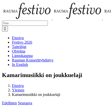
Skip
Facebook
X
Instagram
YouTube
to
content
Etsi
...
Etusivu
Festivo 2026
Taiteilijat
Ohjelma
Lippukauppa
Rauman Konserttiyhdistys
In English
Kamarimusiikki on joukkuelaji
Etusivu
Yleinen
Kamarimusiikki on joukkuelaji
Edellinen
Seuraava