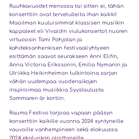
Ruuhkavuodet menossa tai sitten ei, tähän
konserttiin ovat tervetulleita ihan kaikki!
Maailman kuuluisimmat klassisen musiikin
kappaleet eli Vivaldin viulukonsertot nuoren
virtuoosin Tami Pohjolan ja
kahdeksanhenkisen festivaaliyhtyeen
esittämän saavat seurakseen Anni Elifin,
Anna Victoria Erikssonin, Emilia Nymanin ja
Ulriikka Heikinheimon tulkintoina sarjan
vähän uudempaa vuodenaikojen
inspiroimaa musiikkia Syyslaulusta
Sommaren är kortiin.
Rauma Festivo tarjoaa vapaan pääsyn
konserttiin kaikille vuonna 2024 syntyneille
vauvoille vanhempineen sekä elokuussa
2024 ekaluokan aloittaneille