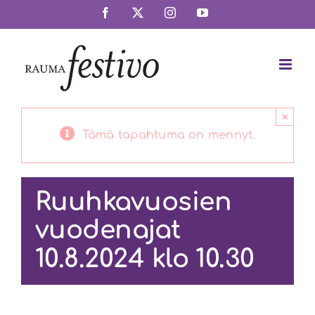
Skip
Facebook
X
Instagram
YouTube
to
content
×
Tämä tapahtuma on mennyt.
Ruuhkavuosien
vuodenajat
10.8.2024 klo 10.30