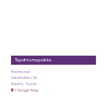
Tapahtumapaikka
Rauma-sali
Satamakatu 26
Rauma
,
Suomi
+ Google Map