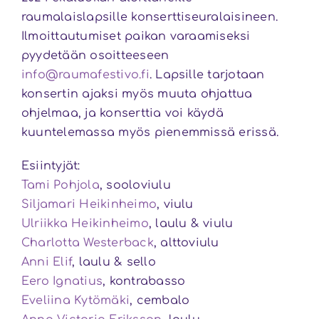
raumalaislapsille konserttiseuralaisineen.
Ilmoittautumiset paikan varaamiseksi
pyydetään osoitteeseen
info@raumafestivo.fi
. Lapsille tarjotaan
konsertin ajaksi myös muuta ohjattua
ohjelmaa, ja konserttia voi käydä
kuuntelemassa myös pienemmissä erissä.
Esiintyjät:
Tami Pohjola
, sooloviulu
Siljamari Heikinheimo
, viulu
Ulriikka Heikinheimo
, laulu & viulu
Charlotta Westerback
, alttoviulu
Anni Elif
, laulu & sello
Eero Ignatius
, kontrabasso
Eveliina Kytömäki
, cembalo