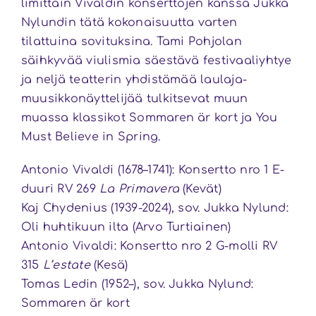
limittäin Vivaldin konserttojen kanssa Jukka
Nylundin tätä kokonaisuutta varten
tilattuina sovituksina. Tami Pohjolan
säihkyvää viulismia säestävä festivaaliyhtye
ja neljä teatterin yhdistämää laulaja-
muusikkonäyttelijää tulkitsevat muun
muassa klassikot Sommaren är kort ja You
Must Believe in Spring.
Antonio Vivaldi (1678–1741): Konsertto nro 1 E-
duuri RV 269
La Primavera
(Kevät)
Kaj Chydenius (1939-2024), sov. Jukka Nylund:
Oli huhtikuun ilta (Arvo Turtiainen)
Antonio Vivaldi: Konsertto nro 2 G-molli RV
315
L’estate
(Kesä)
Tomas Ledin (1952–), sov. Jukka Nylund:
Sommaren är kort