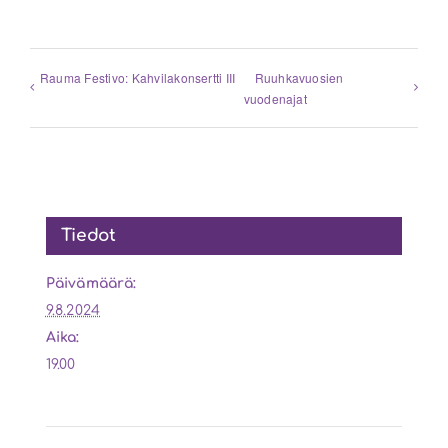
Rauma Festivo: Kahvilakonsertti III
Ruuhkavuosien
vuodenajat
Tiedot
Päivämäärä:
9.8.2024
Aika:
19.00