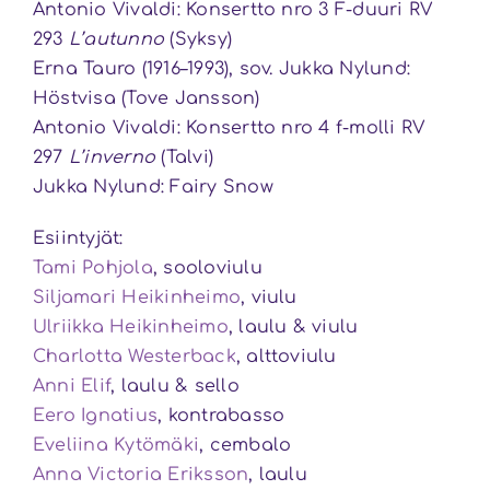
Antonio Vivaldi: Konsertto nro 3 F-duuri RV
293
L’autunno
(Syksy)
Erna Tauro (1916–1993), sov. Jukka Nylund:
Höstvisa (Tove Jansson)
Antonio Vivaldi: Konsertto nro 4 f-molli RV
297
L’inverno
(Talvi)
Jukka Nylund: Fairy Snow
Esiintyjät:
Tami Pohjola
, sooloviulu
Siljamari Heikinheimo
, viulu
Ulriikka Heikinheimo
, laulu & viulu
Charlotta Westerback
, alttoviulu
Anni Elif
, laulu & sello
Eero Ignatius
, kontrabasso
Eveliina Kytömäki
, cembalo
Anna Victoria Eriksson
, laulu