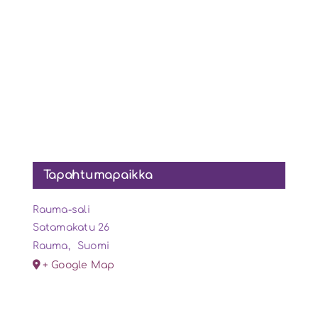
Tapahtumapaikka
Rauma-sali
Satamakatu 26
Rauma
,
Suomi
+ Google Map