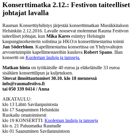
Konserttimatka 2.12.: Festivon taiteelliset
johtajat lavalla
Rauman Konserttiyhdistys järjestää konserttimatkan Musiikkitaloon
Helsinkiin 2.12.2016. Lavalle nousevat molemmat Rauma Festivon
taiteelliset johtajat, kun
Mika Kares
esiintyy Helsingin
kaupunginorkesterin solistina ja HKO:n konserttimestarina toimii
Jan Söderblom
. Kapellimestarina konsertissa on Yhdysvaltojen
arvostetuimpiin kapellimestareihin kuuluva
Robert Spano
. Illan
konsertti on
Kuoleman lauluja ja tansseja.
Matkan hinta
on työikäisille 40 euroa ja eläkeläisille 33 euroa
sisältäen konserttilipun ja kuljetuksen.
Sitovat ilmoittautumiset 30.10. klo 18 mennessä
info@raumafestivo.fi
tai 050 339 0414 / Anna
AIKATAULU:
klo 13 Lähtö Savilanpuistosta
klo 17 Saapuminen Helsinkiin
Ruokailu omatoimisesti
klo 19 KONSERTTI:
Kuoleman lauluja ja tansseja
klo n. 21 Paluumatka Raumalle
klo 01 Saapuminen Savilanpuistoon