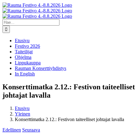
Skip
Facebook
X
Instagram
YouTube
to
content
Etsi
...
Etusivu
Festivo 2026
Taiteilijat
Ohjelma
Lippukauppa
Rauman Konserttiyhdistys
In English
Konserttimatka 2.12.: Festivon taiteelliset
johtajat lavalla
Etusivu
Yleinen
Konserttimatka 2.12.: Festivon taiteelliset johtajat lavalla
Edellinen
Seuraava