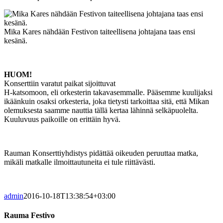
Mika Kares nähdään Festivon taiteellisena johtajana taas ensi
kesänä.
HUOM!
Konserttiin varatut paikat sijoittuvat
H-katsomoon, eli orkesterin takavasemmalle. Pääsemme kuulijaksi
ikäänkuin osaksi orkesteria, joka tietysti tarkoittaa sitä, että Mikan
olemuksesta saamme nauttia tällä kertaa lähinnä selkäpuolelta.
Kuuluvuus paikoille on erittäin hyvä.
Rauman Konserttiyhdistys pidättää oikeuden peruuttaa matka,
mikäli matkalle ilmoittautuneita ei tule riittävästi.
admin
2016-10-18T13:38:54+03:00
Rauma Festivo