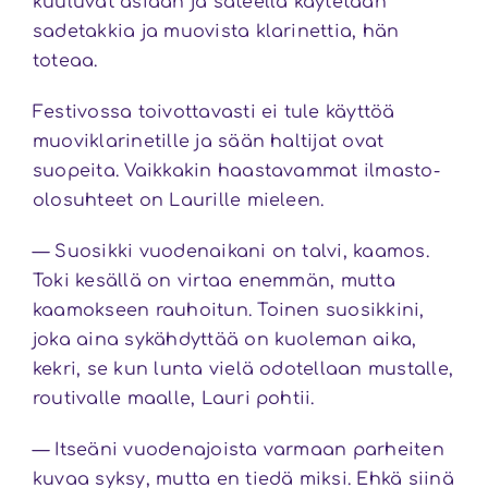
kuuluvat asiaan ja sateella käytetään
sadetakkia ja muovista klarinettia, hän
toteaa.
Festivossa toivottavasti ei tule käyttöä
muoviklarinetille ja sään haltijat ovat
suopeita. Vaikkakin haastavammat ilmasto-
olosuhteet on Laurille mieleen.
— Suosikki vuodenaikani on talvi, kaamos.
Toki kesällä on virtaa enemmän, mutta
kaamokseen rauhoitun. Toinen suosikkini,
joka aina sykähdyttää on kuoleman aika,
kekri, se kun lunta vielä odotellaan mustalle,
routivalle maalle, Lauri pohtii.
— Itseäni vuodenajoista varmaan parheiten
kuvaa syksy, mutta en tiedä miksi. Ehkä siinä