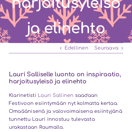
harjoitusyleisö
ja elinehto
Edellinen
Seuraava
Lauri Salliselle luonto on inspiraatio,
harjoitusyleisö ja elinehto
Klarinetisti
Lauri Sallinen
saadaan
Festivoon esiintymään nyt kolmatta kertaa.
Omaäänisenä ja valovoimaisena esiintyjänä
tunnettu Lauri innostuu tulevasta
urakastaan Raumalla.