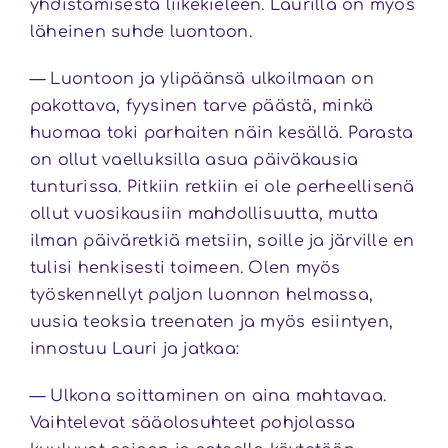
yhdistämisestä liikekieleen. Laurilla on myös
läheinen suhde luontoon.
— Luontoon ja ylipäänsä ulkoilmaan on
pakottava, fyysinen tarve päästä, minkä
huomaa toki parhaiten näin kesällä. Parasta
on ollut vaelluksilla asua päiväkausia
tunturissa. Pitkiin retkiin ei ole perheellisenä
ollut vuosikausiin mahdollisuutta, mutta
ilman päiväretkiä metsiin, soille ja järville en
tulisi henkisesti toimeen. Olen myös
työskennellyt paljon luonnon helmassa,
uusia teoksia treenaten ja myös esiintyen,
innostuu Lauri ja jatkaa:
— Ulkona soittaminen on aina mahtavaa.
Vaihtelevat sääolosuhteet pohjolassa