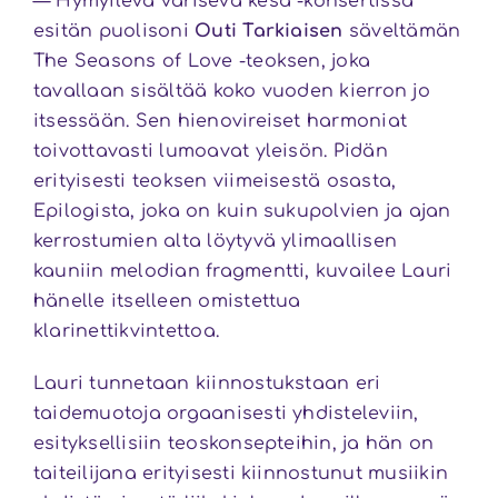
— Hymyilevä värisevä kesä -konsertissa
esitän puolisoni
Outi Tarkiaisen
säveltämän
The Seasons of Love -teoksen, joka
tavallaan sisältää koko vuoden kierron jo
itsessään. Sen hienovireiset harmoniat
toivottavasti lumoavat yleisön. Pidän
erityisesti teoksen viimeisestä osasta,
Epilogista, joka on kuin sukupolvien ja ajan
kerrostumien alta löytyvä ylimaallisen
kauniin melodian fragmentti, kuvailee Lauri
hänelle itselleen omistettua
klarinettikvintettoa.
Lauri tunnetaan kiinnostukstaan eri
taidemuotoja orgaanisesti yhdisteleviin,
esityksellisiin teoskonsepteihin, ja hän on
taiteilijana erityisesti kiinnostunut musiikin