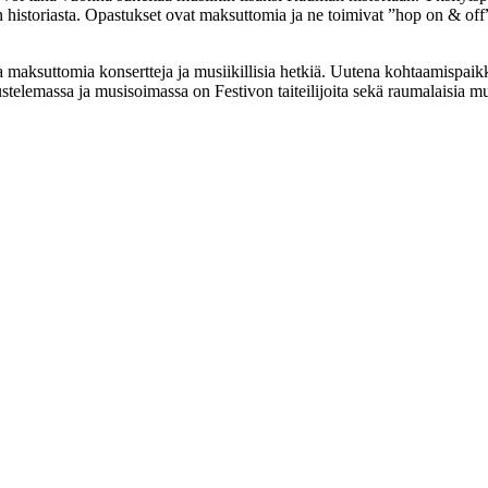
 historiasta. Opastukset ovat maksuttomia ja ne toimivat ”hop on & off” –t
maksuttomia konsertteja ja musiikillisia hetkiä. Uutena kohtaamispaik
telemassa ja musisoimassa on Festivon taiteilijoita sekä raumalaisia musi