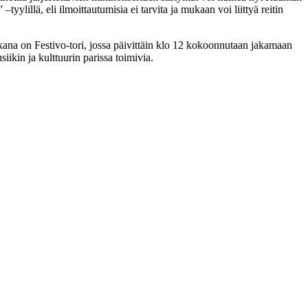
yylillä, eli ilmoittautumisia ei tarvita ja mukaan voi liittyä reitin
kana on Festivo-tori, jossa päivittäin klo 12 kokoonnutaan jakamaan
ikin ja kulttuurin parissa toimivia.