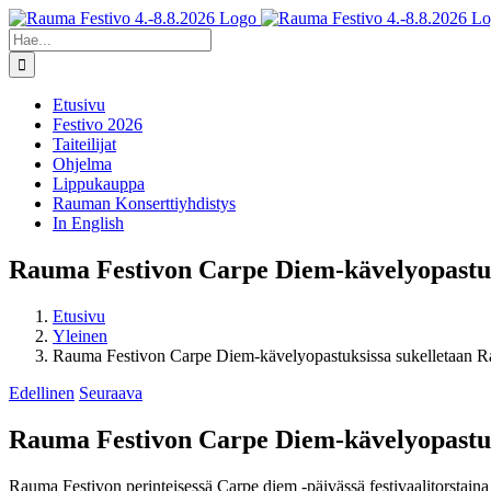
Skip
Facebook
X
Instagram
YouTube
to
Etsi
content
...
Etusivu
Festivo 2026
Taiteilijat
Ohjelma
Lippukauppa
Rauman Konserttiyhdistys
In English
Rauma Festivon Carpe Diem-kävelyopastuk
Etusivu
Yleinen
Rauma Festivon Carpe Diem-kävelyopastuksissa sukelletaan R
Edellinen
Seuraava
Rauma Festivon Carpe Diem-kävelyopastuk
Rauma Festivon perinteisessä Carpe diem -päivässä festivaalitorstaina