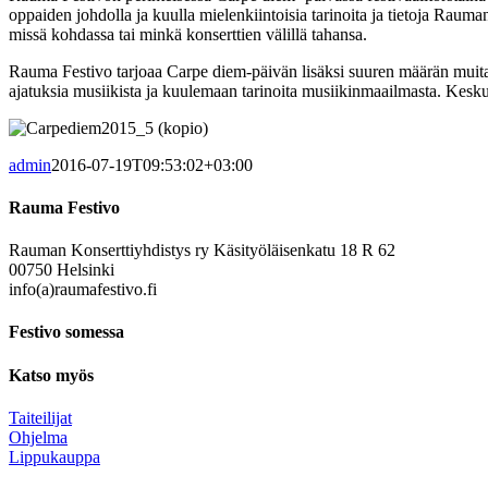
oppaiden johdolla ja kuulla mielenkiintoisia tarinoita ja tietoja Rauman
missä kohdassa tai minkä konserttien välillä tahansa.
Rauma Festivo tarjoaa Carpe diem-päivän lisäksi suuren määrän muita 
ajatuksia musiikista ja kuulemaan tarinoita musiikinmaailmasta. Keskus
admin
2016-07-19T09:53:02+03:00
Rauma Festivo
Rauman Konserttiyhdistys ry Käsityöläisenkatu 18 R 62
00750 Helsinki
info(a)raumafestivo.fi
Festivo somessa
Katso myös
Taiteilijat
Ohjelma
Lippukauppa