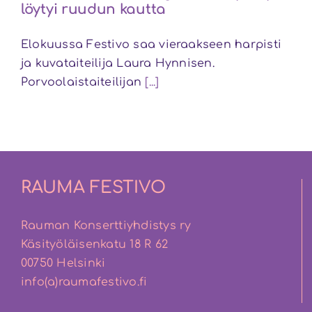
löytyi ruudun kautta
Elokuussa Festivo saa vieraakseen harpisti
ja kuvataiteilija Laura Hynnisen.
Porvoolaistaiteilijan
[...]
RAUMA FESTIVO
Rauman Konserttiyhdistys ry
Käsityöläisenkatu 18 R 62
00750 Helsinki
info(a)raumafestivo.fi