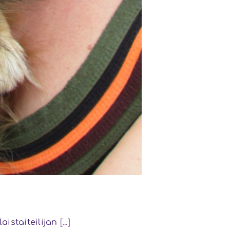
aistaiteilijan
[...]