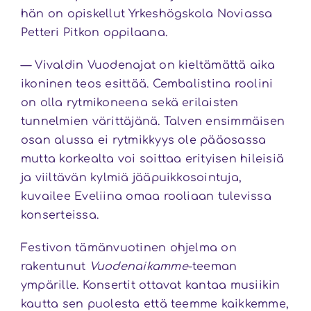
hän on opiskellut Yrkeshögskola Noviassa
Petteri Pitkon oppilaana.
— Vivaldin Vuodenajat on kieltämättä aika
ikoninen teos esittää. Cembalistina roolini
on olla rytmikoneena sekä erilaisten
tunnelmien värittäjänä. Talven ensimmäisen
osan alussa ei rytmikkyys ole pääosassa
mutta korkealta voi soittaa erityisen hileisiä
ja viiltävän kylmiä jääpuikkosointuja,
kuvailee Eveliina omaa rooliaan tulevissa
konserteissa.
Festivon tämänvuotinen ohjelma on
rakentunut
Vuodenaikamme
-teeman
ympärille. Konsertit ottavat kantaa musiikin
kautta sen puolesta että teemme kaikkemme,