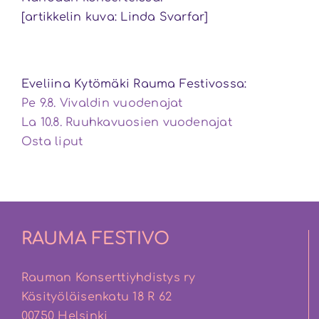
[artikkelin kuva: Linda Svarfar]
Eveliina Kytömäki Rauma Festivossa:
Pe 9.8. Vivaldin vuodenajat
La 10.8. Ruuhkavuosien vuodenajat
Osta liput
RAUMA FESTIVO
Rauman Konserttiyhdistys ry
Käsityöläisenkatu 18 R 62
00750 Helsinki