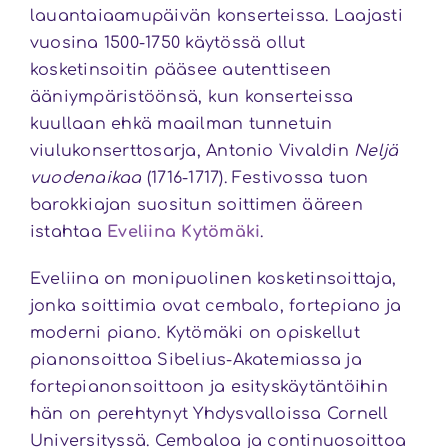
lauantaiaamupäivän konserteissa. Laajasti
vuosina 1500-1750 käytössä ollut
kosketinsoitin pääsee autenttiseen
ääniympäristöönsä, kun konserteissa
kuullaan ehkä maailman tunnetuin
viulukonserttosarja, Antonio Vivaldin
Neljä
vuodenaikaa
(1716-1717). Festivossa tuon
barokkiajan suositun soittimen ääreen
istahtaa
Eveliina Kytömäki
.
Eveliina on monipuolinen kosketinsoittaja,
jonka soittimia ovat cembalo, fortepiano ja
moderni piano. Kytömäki on opiskellut
pianonsoittoa Sibelius-Akatemiassa ja
fortepianonsoittoon ja esityskäytäntöihin
hän on perehtynyt Yhdysvalloissa Cornell
Universityssä. Cembaloa ja continuosoittoa