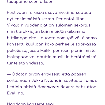
tasapainoiseen arkeen.
Festivoon Turussa asuva Eveliina saapuu
nyt ensimmäistä kertaa. Perjantai-illan
Vivaldin vuodenajat on suloinen sekoitus
niin barokkiajan kuin meidän aikamme
hittikappaleita. Lauantaiaamupäivällä sama
konsertti kuullaan koko perheelle sopivassa
paketissa, jossa kaikki perheen pienimmistä
isoimpaan voi nauttia musiikin herättämistä
tunteista yhdessä.
— Odotan aivan erityisesti että pääsen
soittamaan
Jukka Nylundin
sovitusta
Tomas
Ledinin
hitistä
Sommaren är kort
, hehkuttaa
Eveliina.
Nähdään konserteissa!