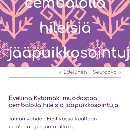
cembalolla
hileisiä
jääpuikkosointu
Edellinen
Seuraava
Eveliina Kytömäki muodostaa
cembalolla hileisiä jääpuikkosointuja
Tämän vuoden Festivossa kuullaan
cembaloa perjantai-illan ja