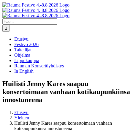
Skip
Facebook
X
Instagram
YouTube
to
content
Etsi
...
Etusivu
Festivo 2026
Taiteilijat
Ohjelma
Lippukauppa
Rauman Konserttiyhdistys
In English
Huilisti Jenny Kares saapuu
konsertoimaan vanhaan kotikaupunkiinsa
innostuneena
Etusivu
Yleinen
Huilisti Jenny Kares saapuu konsertoimaan vanhaan
kotikaupunkiinsa innostuneena