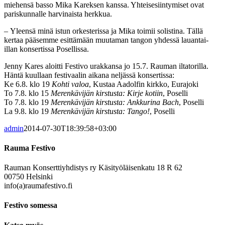
miehensä basso Mika Kareksen kanssa. Yhteisesiintymiset ovat
pariskunnalle harvinaista herkkua.
– Yleensä minä istun orkesterissa ja Mika toimii solistina. Tällä
kertaa pääsemme esittämään muutaman tangon yhdessä lauantai-
illan konsertissa Posellissa.
Jenny Kares aloitti Festivo urakkansa jo 15.7. Rauman iltatorilla.
Häntä kuullaan festivaalin aikana neljässä konsertissa:
Ke 6.8. klo 19
Kohti valoa
, Kustaa Aadolfin kirkko, Eurajoki
To 7.8. klo 15
Merenkävijän kirstusta: Kirje kotiin
, Poselli
To 7.8. klo 19
Merenkävijän kirstusta: Ankkurina Bach
, Poselli
La 9.8. klo 19
Merenkävijän kirstusta: Tango!
, Poselli
admin
2014-07-30T18:39:58+03:00
Rauma Festivo
Rauman Konserttiyhdistys ry Käsityöläisenkatu 18 R 62
00750 Helsinki
info(a)raumafestivo.fi
Festivo somessa