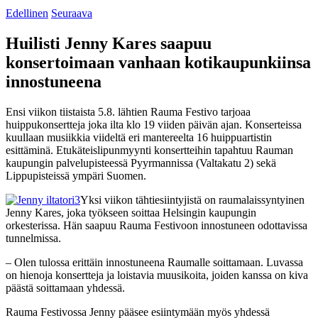
Edellinen
Seuraava
Huilisti Jenny Kares saapuu
konsertoimaan vanhaan kotikaupunkiinsa
innostuneena
Ensi viikon tiistaista 5.8. lähtien Rauma Festivo tarjoaa
huippukonsertteja joka ilta klo 19 viiden päivän ajan. Konserteissa
kuullaan musiikkia viideltä eri mantereelta 16 huippuartistin
esittäminä. Etukäteislipunmyynti konsertteihin tapahtuu Rauman
kaupungin palvelupisteessä Pyyrmannissa (Valtakatu 2) sekä
Lippupisteissä ympäri Suomen.
Yksi viikon tähtiesiintyjistä on raumalaissyntyinen
Jenny Kares, joka työkseen soittaa Helsingin kaupungin
orkesterissa. Hän saapuu Rauma Festivoon innostuneen odottavissa
tunnelmissa.
– Olen tulossa erittäin innostuneena Raumalle soittamaan. Luvassa
on hienoja konsertteja ja loistavia muusikoita, joiden kanssa on kiva
päästä soittamaan yhdessä.
Rauma Festivossa Jenny pääsee esiintymään myös yhdessä