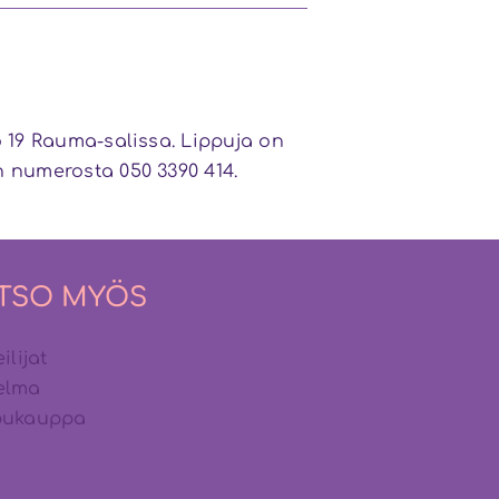
lo 19 Rauma-salissa. Lippuja on
en numerosta 050 3390 414.
TSO MYÖS
ilijat
elma
pukauppa