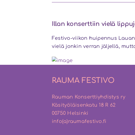
Illan konserttiin vielä lipp
Festivo-viikon huipennus Lauanta
vielä jonkin verran jäljellä, mu
RAUMA FESTIVO
Rauman Konserttiyhdistys ry
Käsityöläisenkatu 18 R 62
00750 Helsinki
info(a)raumafestivo.fi