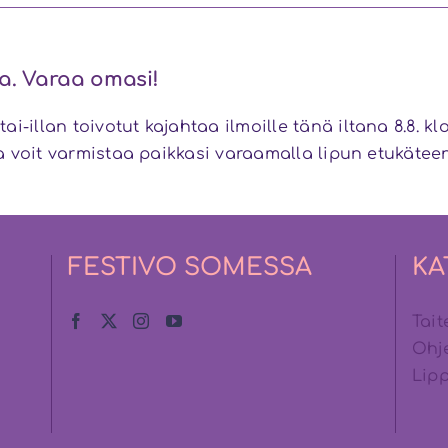
uja. Varaa omasi!
i-illan toivotut kajahtaa ilmoille tänä iltana 8.8. k
tta voit varmistaa paikkasi varaamalla lipun etukäte
FESTIVO SOMESSA
KA
Taite
Ohj
Lip