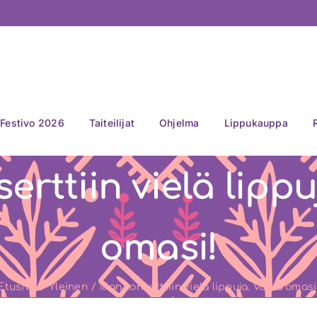
Festivo 2026
Taiteilijat
Ohjelma
Lippukauppa
serttiin vielä lipp
omasi!
Etusivu
Yleinen
Illan konserttiin vielä lippuja. Varaa omasi