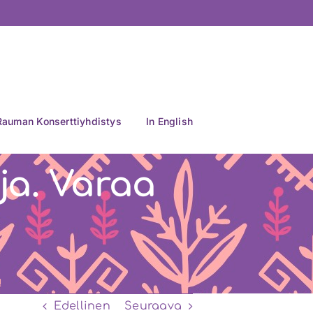
Rauman Konserttiyhdistys
In English
uja. Varaa
!
Edellinen
Seuraava