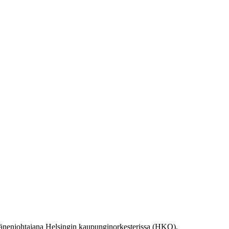
äänenjohtajana Helsingin kaupunginorkesterissa (HKO),