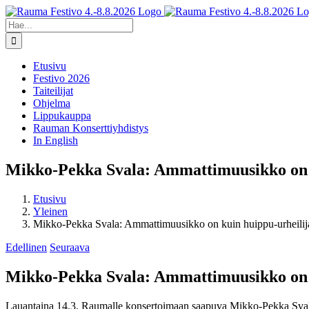
Skip
Facebook
X
Instagram
YouTube
to
Etsi
content
...
Etusivu
Festivo 2026
Taiteilijat
Ohjelma
Lippukauppa
Rauman Konserttiyhdistys
In English
Mikko-Pekka Svala: Ammattimuusikko on k
Etusivu
Yleinen
Mikko-Pekka Svala: Ammattimuusikko on kuin huippu-urheilij
Edellinen
Seuraava
Mikko-Pekka Svala: Ammattimuusikko on k
Lauantaina 14.3. Raumalle konsertoimaan saapuva Mikko-Pekka Svala 