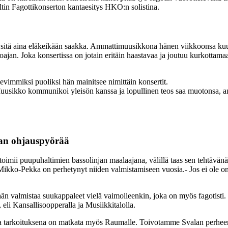
ltin Fagottikonserton kantaesitys HKO:n solistina.
a sitä aina eläkeikään saakka. Ammattimuusikkona hänen viikkoonsa kuu
koajan. Joka konsertissa on jotain eritäin haastavaa ja joutuu kurkott
vimmiksi puoliksi hän mainitsee nimittäin konsertit.
. Muusikko kommunikoi yleisön kanssa ja lopullinen teos saa muotonsa, a
lman ohjauspyörää
imii puupuhaltimien bassolinjan maalaajana, välillä taas sen tehtävänä o
. Mikko-Pekka on perhetynyt niiden valmistamiseen vuosia.- Jos ei ole o
än valmistaa suukappaleet vielä vaimolleenkin, joka on myös fagotisti.
 eli Kansallisoopperalla ja Musiikkitalolla.
a tarkoituksena on matkata myös Raumalle. Toivotamme Svalan perheen 