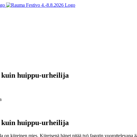
uin huippu-urheilija
a
uin huippu-urheilija
on kiireinen mies. Kiireisenä hänet pitää työ fagotin vuorottelevana 