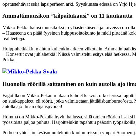
opetustehtävät sekä lapsiperheen arki. Syyskuussa edessä on Yrjö Hje
Ammattimuusikon ”kilpailukausi” on 11 kuukautta
Mikko-Pekka halusi muusikoksi jo yläasteikäisenä ja toiveissa on oll
– Haasteena on pitää fyysinen huippusoittokunto ja mieli pirteänä ko
realiteetteja.
Huippuhetkiäkin mahtuu kuitenkin arkeen viikottain. Ammatin palkitse
– Konsertit ovat juhlahetkiä! Niissä valmisteltu esitys elää hetkessä
Pekka.
Huonolla röörillä soittaminen on kuin autolla ajo i
Fagotilla on Mikko-Pekan mukaan kahdet kasvot: orkesterissa fagotti to
on suukappaleet, eli röörit, jotka valmitsetaan jättiläisbamburuo’osta
autolla ajo ilman ohjauspyörää!
Homma on Mikko-Pekalla hyvin hallussa, sillä omien röörien lisäksi h
työasioista paljoa puhuta. Harjoittelukin tapahtuu pääosin työpaikoilla,
Perheen yhteisiin kesäsuunnitelmiin kuuluu reissuja ympäri Suomen j