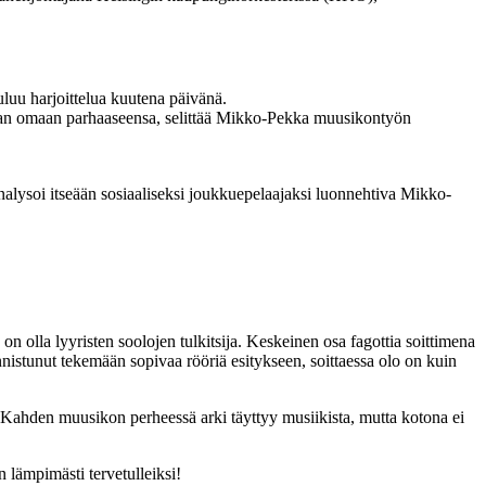
luu harjoittelua kuutena päivänä.
amaan omaan parhaaseensa, selittää Mikko-Pekka muusikontyön
nalysoi itseään sosiaaliseksi joukkuepelaajaksi luonnehtiva Mikko-
n olla lyyristen soolojen tulkitsija. Keskeinen osa fagottia soittimena
nnistunut tekemään sopivaa rööriä esitykseen, soittaessa olo on kuin
 Kahden muusikon perheessä arki täyttyy musiikista, mutta kotona ei
lämpimästi tervetulleiksi!