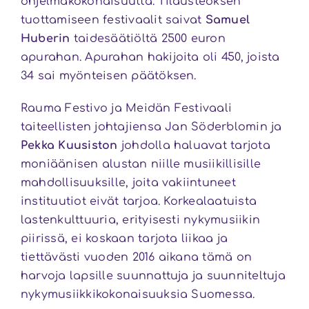
ohjelmakokonaisuutta. Tilausteoksen
tuottamiseen festivaalit saivat
Samuel
Huberin
taidesäätiöltä 2500 euron
apurahan. Apurahan hakijoita oli 450, joista
34 sai myönteisen päätöksen.
Rauma Festivo ja Meidän Festivaali
taiteellisten johtajiensa Jan Söderblomin ja
Pekka Kuusiston
johdolla haluavat tarjota
moniäänisen alustan niille musiikillisille
mahdollisuuksille, joita vakiintuneet
instituutiot eivät tarjoa. Korkealaatuista
lastenkulttuuria, erityisesti nykymusiikin
piirissä, ei koskaan tarjota liikaa ja
tiettävästi vuoden 2016 aikana tämä on
harvoja lapsille suunnattuja ja suunniteltuja
nykymusiikkikokonaisuuksia Suomessa.