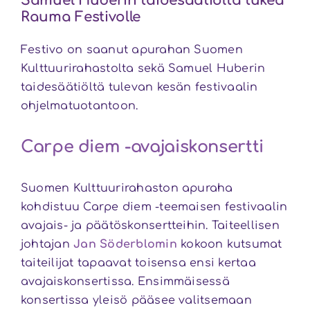
Samuel Huberin taidesäätiöltä tukea
Rauma Festivolle
Festivo on saanut apurahan Suomen
Kulttuurirahastolta sekä Samuel Huberin
taidesäätiöltä tulevan kesän festivaalin
ohjelmatuotantoon.
Carpe diem -avajaiskonsertti
Suomen Kulttuurirahaston apuraha
kohdistuu Carpe diem -teemaisen festivaalin
avajais- ja päätöskonsertteihin. Taiteellisen
johtajan
Jan Söderblomin
kokoon kutsumat
taiteilijat tapaavat toisensa ensi kertaa
avajaiskonsertissa. Ensimmäisessä
konsertissa yleisö pääsee valitsemaan