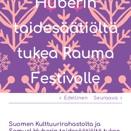
Huberin
taidesäätiöltä
tukea Rauma
Festivolle
Edellinen
Seuraava
Suomen Kulttuurirahastolta ja