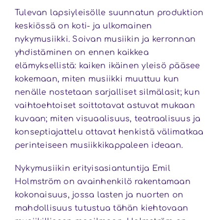
Tulevan lapsiyleisölle suunnatun produktion
keskiössä on koti- ja ulkomainen
nykymusiikki. Soivan musiikin ja kerronnan
yhdistäminen on ennen kaikkea
elämyksellistä: kaiken ikäinen yleisö pääsee
kokemaan, miten musiikki muuttuu kun
nenälle nostetaan sarjalliset silmälasit; kun
vaihtoehtoiset soittotavat astuvat mukaan
kuvaan; miten visuaalisuus, teatraalisuus ja
konseptiajattelu ottavat henkistä välimatkaa
perinteiseen musiikkikappaleen ideaan.
Nykymusiikin erityisasiantuntija Emil
Holmström on avainhenkilö rakentamaan
kokonaisuus, jossa lasten ja nuorten on
mahdollisuus tutustua tähän kiehtovaan