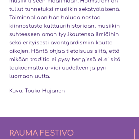
musiikilliseen maailmaan. Holmström on
tullut tunnetuksi musiikin sekatyöläisenä.
Toiminnallaan hän haluaa nostaa
kiinnostusta kulttuurihistoriaan, musiikin
suhteeseen oman tyylikautensa ilmiöihin
sekä erityisesti avantgardismiin kautta
aikojen. Häntä ohjaa tietoisuus siitä, että
mikään traditio ei pysy hengissä ellei sitä
taukoamatta arvioi uudelleen ja pyri
luomaan uutta.
Kuva: Touko Hujanen
RAUMA FESTIVO