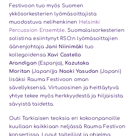
Festivoon tuo myös Suomen
ykkösorkesterien lyömäsoittajista
muodostuva nelihenkinen
Helsinki
Percussion Ensemble
. Suomalaisorkesterien
solistina esiintynyt RSO:n lyömäsoittajien
äänenjohtaja
Jani Niinimäki
tuo
kollegoidensa
Xavi Castello
Arandigan
(Espanja),
Kazutaka
Moritan
(Japani)ja
Naoki Yasudan
(Japani)
lisäksi Rauma Festivoon oman
sävellyksensä. Virtuoosinen ja heittäytyvä
yhtye tekee myös herkkyydestä ja hiljaisista
sävyistä taidetta.
Outi Tarkiaisen teoksia eri kokoonpanoille
kuullaan kaikkiaan neljässä Rauma Festivon
konsertissa. Loput taiteilijat ja ohjelma